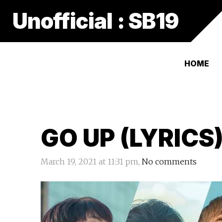
Unofficial : SB19
HOME
GO UP (LYRICS
March 19, 2021 at 11:31 pm,
No comments