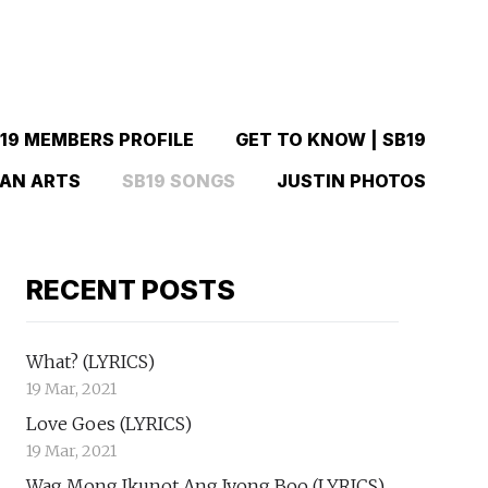
19 MEMBERS PROFILE
GET TO KNOW | SB19
FAN ARTS
SB19 SONGS
JUSTIN PHOTOS
RECENT POSTS
What? (LYRICS)
19 Mar, 2021
Love Goes (LYRICS)
19 Mar, 2021
Wag Mong Ikunot Ang Iyong Boo (LYRICS)