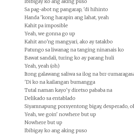
Ibibigay ko ang aking puso
Sa pag-abot ng pangarap, 'di hihinto
Handa 'kong harapin ang lahat, yeah
Kahit pa imposible
Yeah, we gonna go up
Kahit ano'ng mangyari, ako ay tatakbo
Patungo sa liwanag na tanging ninanais ko
Bawat sandali, turing ko ay parang huli
Yeah, yeah (oh)
Itong galawang saliwa sa ilog na brr-rumaragas
'Di ko na kailangan bumangga
Tutal naman kayo'y diretso pababa na
Delikado sa entablado
Siyamnapung porsyentong bigay, desperado, o
Yeah, we goin' nowhere but up
Nowhere but up
Ibibigay ko ang aking puso