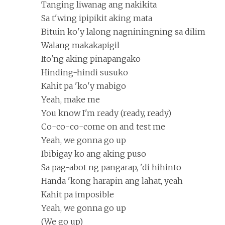
Tanging liwanag ang nakikita
Sa t'wing ipipikit aking mata
Bituin ko'y lalong nagniningning sa dilim
Walang makakapigil
Ito'ng aking pinapangako
Hinding-hindi susuko
Kahit pa 'ko'y mabigo
Yeah, make me
You know I'm ready (ready, ready)
Co-co-co-come on and test me
Yeah, we gonna go up
Ibibigay ko ang aking puso
Sa pag-abot ng pangarap, 'di hihinto
Handa 'kong harapin ang lahat, yeah
Kahit pa imposible
Yeah, we gonna go up
(We go up)