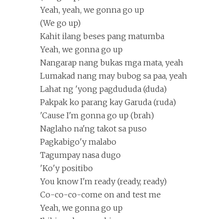
Yeah, yeah, we gonna go up
(We go up)
Kahit ilang beses pang matumba
Yeah, we gonna go up
Nangarap nang bukas mga mata, yeah
Lumakad nang may bubog sa paa, yeah
Lahat ng 'yong pagdududa (duda)
Pakpak ko parang kay Garuda (ruda)
'Cause I'm gonna go up (brah)
Naglaho na'ng takot sa puso
Pagkabigo'y malabo
Tagumpay nasa dugo
'Ko'y positibo
You know I'm ready (ready, ready)
Co-co-co-come on and test me
Yeah, we gonna go up